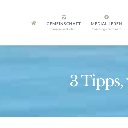
Zum
Inhalt
springen
GEMEINSCHAFT
MEDIAL LEBEN
Singen und Gehen
Coaching & Seminare
3 Tipps,