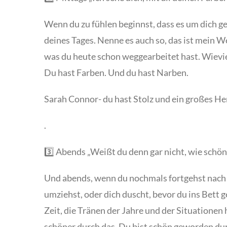
Wenn du zu fühlen beginnst, dass es um dich g
deines Tages. Nenne es auch so, das ist mein W
was du heute schon weggearbeitet hast. Wievie
Du hast Farben. Und du hast Narben.
Sarah Connor- du hast Stolz und ein großes Herz
.
3️⃣ Abends „Weißt du denn gar nicht, wie schön
Und abends, wenn du nochmals fortgehst nach d
umziehst, oder dich duscht, bevor du ins Bett 
Zeit, die Tränen der Jahre und der Situationen
schöner durch das. Du bist schön geworden dur