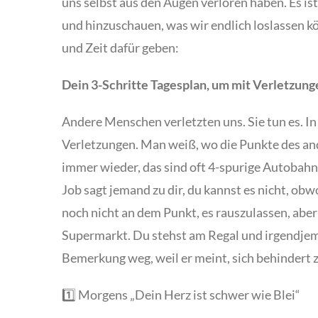
uns selbst aus den Augen verloren haben. Es is
und hinzuschauen, was wir endlich loslassen k
und Zeit dafür geben:
Dein 3-Schritte Tagesplan, um mit Verletzu
Andere Menschen verletzten uns. Sie tun es. In 
Verletzungen. Man weiß, wo die Punkte des an
immer wieder, das sind oft 4-spurige Autobahnen
Job sagt jemand zu dir, du kannst es nicht, obw
noch nicht an dem Punkt, es rauszulassen, aber
Supermarkt. Du stehst am Regal und irgendjem
Bemerkung weg, weil er meint, sich behindert z
1️⃣ Morgens „Dein Herz ist schwer wie Blei“