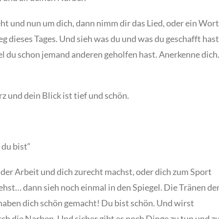
eht und nun um dich, dann nimm dir das Lied, oder ein Wort
eg dieses Tages. Und sieh was du und was du geschafft hast
l du schon jemand anderen geholfen hast. Anerkenne dich
 und dein Blick ist tief und schön.
 du bist“
er Arbeit und dich zurecht machst, oder dich zum Sport
gehst… dann sieh noch einmal in den Spiegel. Die Tränen de
 haben dich schön gemacht! Du bist schön. Und wirst
ch die Narben. Und sicher gibt es noch Dinge zu tun und z