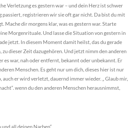
he Verletzung es gestern war – und dein Herz ist schwer
assiert, registrieren wir sie oft gar nicht. Da bist du mit
t. Mache dir morgens klar, was es gestern war. Starte
ine Morgenrituale. Und lasse die Situation von gestern in
rade jetzt. In diesem Moment damit heilst, das du gerade
, zu dieser Zeit dazugehören. Und jetzt nimm den anderen
wer es war, nah oder entfernt, bekannt oder unbekannt. Er
anderen Menschen. Es geht nur um dich, dieses hier ist nur
, auch er wird verletzt, dauernd immer wieder. „ Glaub mir,
ir macht“. wenn du den anderen Menschen herausnimmst,
en und all deinen Narben“