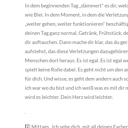
In dem beginnenden Tag „dämmert“ es dir, welc
wie Blei. In dem Moment, in dem die Verletzung p
„weiter gehen, weiter funktionieren“ beschäftig
deinen Tag ganz normal, Getränk, Frühstück, de
dir auftauchen. Dann mache dir klar, das du ge
aufstehst, das diese Verletzungen dazugehören
Menschen dort heraus. Es ist egal. Es ist egal 
spielt keine Rolle dabei. Es geht nicht um den 
für dich. Und wisse, es geht dem andern auch so
ich war wo du bist und ich weiß was es mit d
wird es leichter. Dein Herz wird leichter.
.
2️⃣ Mittags „Ich sehe dich, mit all deinen Farb