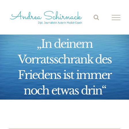
Zum
Inhalt
springen
„In deinem
Vorratsschrank des
Friedens ist immer
noch etwas drin“