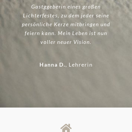
erlebe. Ein Seminar, das alles
Gastggeberin eines großen
Lichterfestes, zu dem jeder seine
verändert hat.
persönliche Kerze mitbringen und
feiern kann. Mein Leben ist nun
Stefan G.
Landschaftsgärtner
voller neuer Vision.
Hanna D.
,
Lehrerin