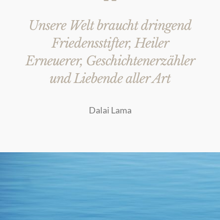
Unsere Welt braucht dringend
Friedensstifter, Heiler
Erneuerer, Geschichtenerzähler
und Liebende aller Art
Dalai Lama