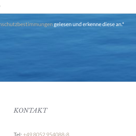
nschutzbestimmungen
gelesen und erkenne diese an.*
KONTAKT
Tel:
+49 8052 954088-8