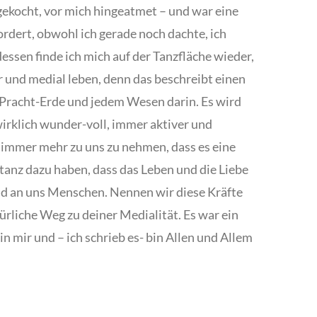
 gekocht, vor mich hingeatmet – und war eine
ordert, obwohl ich gerade noch dachte, ich
dessen finde ich mich auf der Tanzfläche wieder,
hr und medial leben, denn das beschreibt einen
er Pracht-Erde und jedem Wesen darin. Es wird
wirklich wunder-voll, immer aktiver und
 immer mehr zu uns zu nehmen, dass es eine
stanz dazu haben, dass das Leben und die Liebe
und an uns Menschen. Nennen wir diese Kräfte
ürliche Weg zu deiner Medialität. Es war ein
in mir und – ich schrieb es- bin Allen und Allem