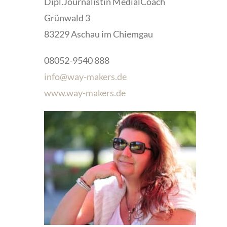
Dipl.Journalistin MedialCoach
Grünwald 3
83229 Aschau im Chiemgau
08052-9540 888
info@way-makers.de
www.way-makers.de