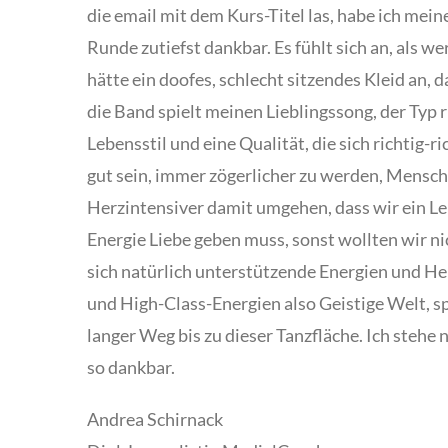
die email mit dem Kurs-Titel las, habe ich mei
Runde zutiefst dankbar. Es fühlt sich an, als 
hätte ein doofes, schlecht sitzendes Kleid an, 
die Band spielt meinen Lieblingssong, der Typ r
Lebensstil und eine Qualität, die sich richtig-
gut sein, immer zögerlicher zu werden, Mensche
Herzintensiver damit umgehen, dass wir ein Le
Energie Liebe geben muss, sonst wollten wir ni
sich natürlich unterstützende Energien und He
und High-Class-Energien also Geistige Welt, sp
langer Weg bis zu dieser Tanzfläche. Ich stehe 
so dankbar.
Andrea Schirnack