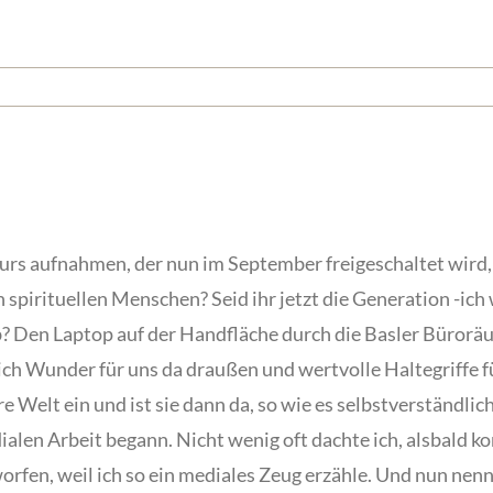
rs aufnahmen, der nun im September freigeschaltet wird, d
spirituellen Menschen? Seid ihr jetzt die Generation -ich 
ab? Den Laptop auf der Handfläche durch die Basler Büroräu
ich Wunder für uns da draußen und wertvolle Haltegriffe fü
re Welt ein und ist sie dann da, so wie es selbstverständli
dialen Arbeit begann. Nicht wenig oft dachte ich, alsbald
en, weil ich so ein mediales Zeug erzähle. Und nun nenn