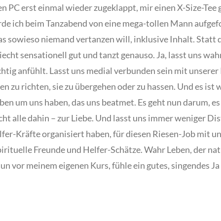
nen PC erst einmal wieder zugeklappt, mir einen X-Size-Tee
werde ich beim Tanzabend von eine mega-tollen Mann aufgef
das sowieso niemand vertanzen will, inklusive Inhalt. Statt 
iecht sensationell gut und tanzt genauso. Ja, lasst uns wa
richtig anfühlt. Lasst uns medial verbunden sein mit unser
n zu richten, sie zu übergehen oder zu hassen. Und es ist 
ben um uns haben, das uns beatmet. Es geht nun darum, es
cht alle dahin – zur Liebe. Und lasst uns immer weniger Di
lfer-Kräfte organisiert haben, für diesen Riesen-Job mit 
irituelle Freunde und Helfer-Schätze. Wahr Leben, der nat
nun vor meinem eigenen Kurs, fühle ein gutes, singendes Ja 