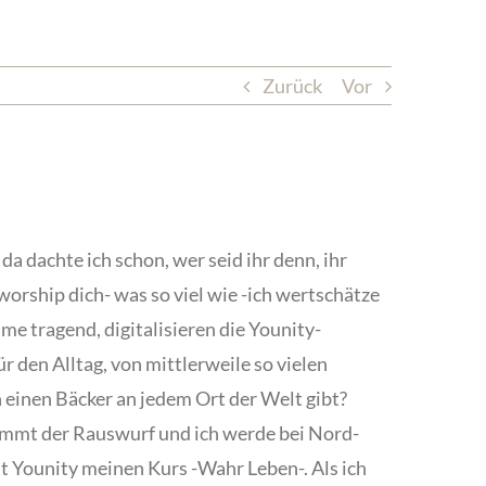
Zurück
Vor
a dachte ich schon, wer seid ihr denn, ihr
worship dich- was so viel wie -ich wertschätze
me tragend, digitalisieren die Younity-
r den Alltag, von mittlerweile so vielen
ch einen Bäcker an jedem Ort der Welt gibt?
 kommt der Rauswurf und ich werde bei Nord-
t Younity meinen Kurs -Wahr Leben-. Als ich