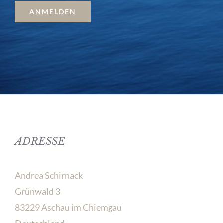
ADRESSE
Andrea Schirnack
Grünwald 3
83229 Aschau im Chiemgau