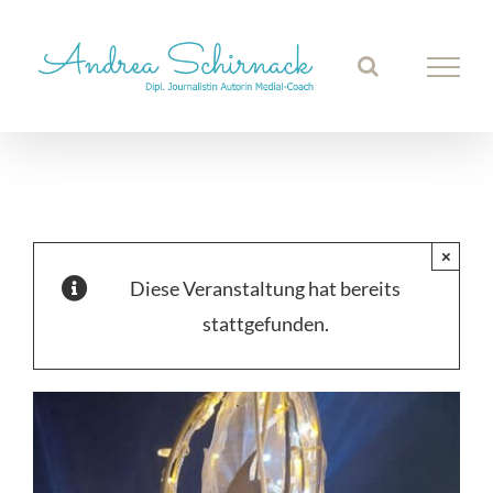
Zum
Inhalt
springen
×
Diese Veranstaltung hat bereits
stattgefunden.