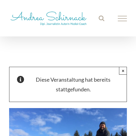
Zum
Inhalt
springen
×
Diese Veranstaltung hat bereits
stattgefunden.